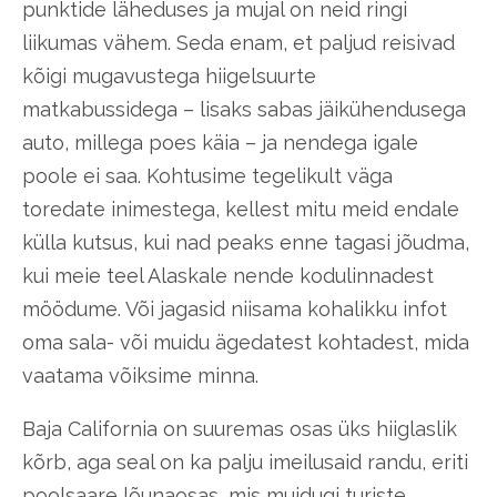
punktide läheduses ja mujal on neid ringi
liikumas vähem. Seda enam, et paljud reisivad
kõigi mugavustega hiigelsuurte
matkabussidega – lisaks sabas jäikühendusega
auto, millega poes käia – ja nendega igale
poole ei saa. Kohtusime tegelikult väga
toredate inimestega, kellest mitu meid endale
külla kutsus, kui nad peaks enne tagasi jõudma,
kui meie teel Alaskale nende kodulinnadest
möödume. Või jagasid niisama kohalikku infot
oma sala- või muidu ägedatest kohtadest, mida
vaatama võiksime minna.
Baja California on suuremas osas üks hiiglaslik
kõrb, aga seal on ka palju imeilusaid randu, eriti
poolsaare lõunaosas, mis muidugi turiste