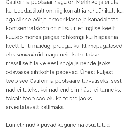
California poolsaar nagu on Mehhiko ja ei ole
ka. Looduslikult on, riigikorralt ja rahaühikult ka,
aga siinne põhja-ameeriklaste ja kanadalaste
kontsentratsioon on nii suur, et inglise keelt
kuuleb mõnes paigas rohkemgi kui hispaania
keelt. Eriti muidugi praegu, kui kliimapagulased
ehk
snowbird
’id, nagu neid kutsutakse,
massiliselt talve eest sooja ja nende jaoks
odavasse sihtkohta pagevad. Ühest küljest
teeb see California poolsaare turvaliseks, sest
nad ei tuleks, kui nad end siin hästi ei tunneks,
teisalt teeb see elu ka teiste jaoks
arvestatavalt kallimaks.
Lumelinnud kipuvad kogunema asustatud