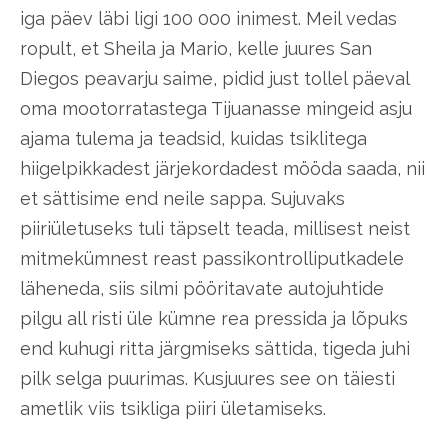
iga päev läbi ligi 100 000 inimest. Meil vedas
ropult, et Sheila ja Mario, kelle juures San
Diegos peavarju saime, pidid just tollel päeval
oma mootorratastega Tijuanasse mingeid asju
ajama tulema ja teadsid, kuidas tsiklitega
hiigelpikkadest järjekordadest mööda saada, nii
et sättisime end neile sappa. Sujuvaks
piiriületuseks tuli täpselt teada, millisest neist
mitmekümnest reast passikontrolliputkadele
läheneda, siis silmi pööritavate autojuhtide
pilgu all risti üle kümne rea pressida ja lõpuks
end kuhugi ritta järgmiseks sättida, tigeda juhi
pilk selga puurimas. Kusjuures see on täiesti
ametlik viis tsikliga piiri ületamiseks.