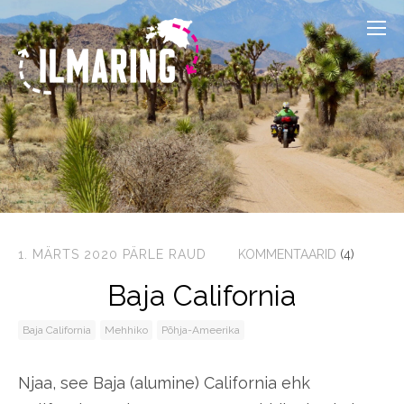
1. MÄRTS 2020
PÄRLE RAUD
KOMMENTAARID
(4)
Baja California
Baja California
Mehhiko
Põhja-Ameerika
Njaa, see Baja (alumine) California ehk