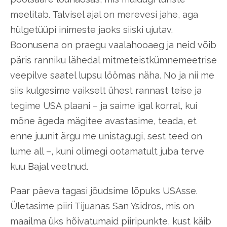
meelitab. Talvisel ajal on merevesi jahe, aga
hülgetüüpi inimeste jaoks siiski ujutav.
Boonusena on praegu vaalahooaeg ja neid võib
päris ranniku lähedal mitmeteistkümnemeetrise
veepilve saatel lupsu löömas näha. No ja nii me
siis kulgesime vaikselt ühest rannast teise ja
tegime USA plaani – ja saime igal korral, kui
mõne ägeda mägitee avastasime, teada, et
enne juunit ärgu me unistagugi, sest teed on
lume all –, kuni olimegi ootamatult juba terve
kuu Bajal veetnud.
Paar päeva tagasi jõudsime lõpuks USAsse.
Ületasime piiri Tijuanas San Ysidros, mis on
maailma üks hõivatumaid piiripunkte, kust käib