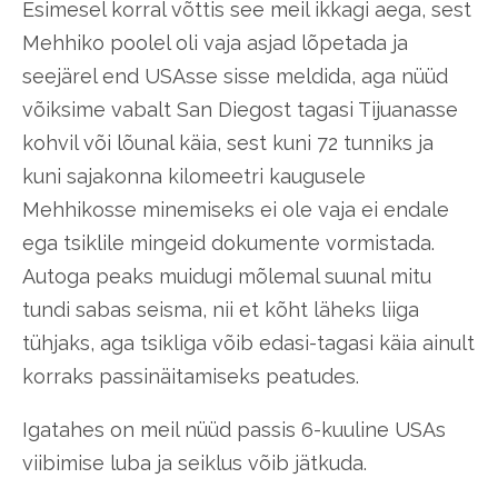
Esimesel korral võttis see meil ikkagi aega, sest
Mehhiko poolel oli vaja asjad lõpetada ja
seejärel end USAsse sisse meldida, aga nüüd
võiksime vabalt San Diegost tagasi Tijuanasse
kohvil või lõunal käia, sest kuni 72 tunniks ja
kuni sajakonna kilomeetri kaugusele
Mehhikosse minemiseks ei ole vaja ei endale
ega tsiklile mingeid dokumente vormistada.
Autoga peaks muidugi mõlemal suunal mitu
tundi sabas seisma, nii et kõht läheks liiga
tühjaks, aga tsikliga võib edasi-tagasi käia ainult
korraks passinäitamiseks peatudes.
Igatahes on meil nüüd passis 6-kuuline USAs
viibimise luba ja seiklus võib jätkuda.