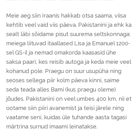
Meie aeg siin Iraanis hakkab otsa saama, viisa
kehtib veel vaid viis päeva. Pakistanini ja ehk ka
sealt läbi sõidame pisut suurema seltskonnaga:
meiega liituvad itaallased Lisa ja Emanuel 1200-
sel GS-il ja nemad omakorda kaasasid ühe
saksa paari, kes reisib autoga ja keda meie veel
kohanud pole. Praegu on suur usupüha ning
seoses sellega piir kolm päeva kinni, saime
seda teada alles Bami (kus praegu oleme)
jõudes. Pakistanini on veel umbes 400 km, nii et
ootame siin piiri avanemist ja teisi järele ning
vaatame seni, kuidas üle tuhande aasta tagasi
märtrina surnud imaami leinatakse.