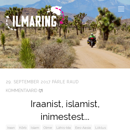
29. SEPTEMBER 2017
PÄRLE RAUD
KOMMENTAARID
(7)
Iraanist, islamist,
inimestest...
Iraan
Kõrb
Islam
Olme
Lähis-Ida
Ees-Aasia
Liiklus