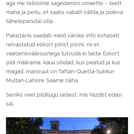
aga me telkisime sagedamini omaette – teelt
maha ja peitu, et saaks vabalt (rätita ja pideva
tähelepanuta) olla.
Pakistanis saadab meid värske info kohaselt
relvastatud eskort piirist piirini, nii et
vaatamisväärsustega tutvuda ei lasta. Eskort
pidi määrama, kaua sõidad, kus peatud ja kus
magad, marsruut on Taftan-Quetta-Sukkur-
Multan-Lahore. Saame näha.
Seniks veel pildilugu sellest, mis Yazdist edasi
sai.