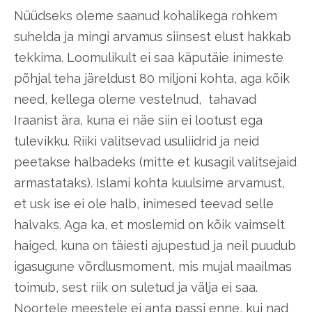
Nüüdseks oleme saanud kohalikega rohkem
suhelda ja mingi arvamus siinsest elust hakkab
tekkima. Loomulikult ei saa käputäie inimeste
põhjal teha järeldust 80 miljoni kohta, aga kõik
need, kellega oleme vestelnud, tahavad
Iraanist ära, kuna ei näe siin ei lootust ega
tulevikku. Riiki valitsevad usuliidrid ja neid
peetakse halbadeks (mitte et kusagil valitsejaid
armastataks). Islami kohta kuulsime arvamust,
et usk ise ei ole halb, inimesed teevad selle
halvaks. Aga ka, et moslemid on kõik vaimselt
haiged, kuna on täiesti ajupestud ja neil puudub
igasugune võrdlusmoment, mis mujal maailmas
toimub, sest riik on suletud ja välja ei saa.
Noortele meestele ei anta passi enne, kui nad