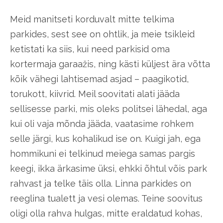
Meid manitseti korduvalt mitte telkima
parkides, sest see on ohtlik, ja meie tsikleid
ketistati ka siis, kui need parkisid oma
kortermaja garaažis, ning kästi küljest ära võtta
kõik vähegi lahtisemad asjad – paagikotid,
torukott, kiivrid. Meil soovitati alati jääda
sellisesse parki, mis oleks politsei lähedal, aga
kui oli vaja mõnda jääda, vaatasime rohkem
selle järgi, kus kohalikud ise on. Kuigi jah, ega
hommikuni ei telkinud meiega samas pargis
keegi, ikka ärkasime üksi, ehkki õhtul võis park
rahvast ja telke täis olla. Linna parkides on
reeglina tualett ja vesi olemas. Teine soovitus
oligi olla rahva hulgas, mitte eraldatud kohas,