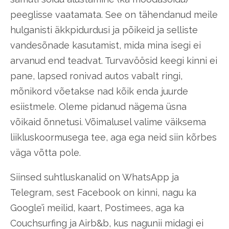
peeglisse vaatamata. See on tähendanud meile
hulganisti äkkpidurdusi ja põikeid ja selliste
vandesõnade kasutamist, mida mina isegi ei
arvanud end teadvat. Turvavöösid keegi kinni ei
pane, lapsed ronivad autos vabalt ringi,
mõnikord võetakse nad kõik enda juurde
esiistmele. Oleme pidanud nägema üsna
võikaid õnnetusi. Võimalusel valime väiksema
liikluskoormusega tee, aga ega neid siin kõrbes
väga võtta pole.
Siinsed suhtluskanalid on WhatsApp ja
Telegram, sest Facebook on kinni, nagu ka
Google’i meilid, kaart, Postimees, aga ka
Couchsurfing ja Airb&b, kus nagunii midagi ei