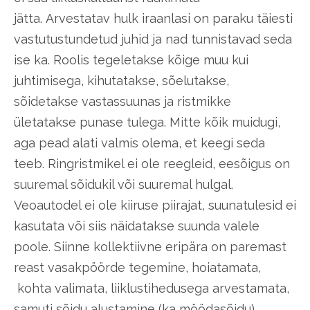
jätta.
Arvestatav hulk iraanlasi on paraku täiesti
vastutustundetud juhid ja nad tunnistavad seda
ise ka. Roolis tegeletakse kõige muu kui
juhtimisega, kihutatakse, sõelutakse,
sõidetakse vastassuunas ja ristmikke
ületatakse punase tulega. Mitte kõik muidugi,
aga pead alati valmis olema, et keegi seda
teeb. Ringristmikel ei ole reegleid, eesõigus on
suuremal sõidukil või suuremal hulgal.
Veoautodel ei ole kiiruse piirajat, suunatulesid ei
kasutata või siis näidatakse suunda valele
poole. Siinne kollektiivne eripära on paremast
reast vasakpöörde tegemine, hoiatamata,
kohta valimata, liiklustihedusega arvestamata,
samuti sõidu alustamine (ka möödasõidu)