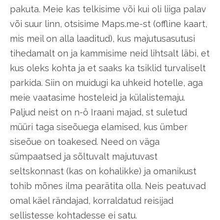
pakuta. Meie kas telkisime või kui oli liiga palav
või suur linn, otsisime Maps.me-st (offline kaart,
mis meil on alla laaditud), kus majutusasutusi
tihedamalt on ja kammisime neid lihtsalt läbi, et
kus oleks kohta ja et saaks ka tsiklid turvaliselt
parkida. Siin on muidugi ka uhkeid hotelle, aga
meie vaatasime hosteleid ja külalistemaju.
Paljud neist on n-ö Iraani majad, st suletud
müüri taga siseõuega elamised, kus ümber
siseõue on toakesed. Need on väga
sümpaatsed ja sõltuvalt majutuvast
seltskonnast (kas on kohalikke) ja omanikust
tohib mõnes ilma pearätita olla. Neis peatuvad
omal käel rändajad, korraldatud reisijad
sellistesse kohtadesse ei satu.