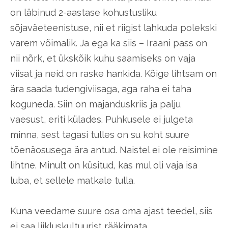
on läbinud 2-aastase kohustusliku
sõjaväeteenistuse, nii et riigist lahkuda polekski
varem võimalik. Ja ega ka siis – Iraani pass on
nii nõrk, et ükskõik kuhu saamiseks on vaja
viisat ja neid on raske hankida. Kõige lihtsam on
ära saada tudengiviisaga, aga raha ei taha
koguneda. Siin on majanduskriis ja palju
vaesust, eriti külades. Puhkusele ei julgeta
minna, sest tagasi tulles on su koht suure
tõenäosusega ära antud. Naistel ei ole reisimine
lihtne. Minult on küsitud, kas mul oli vaja isa
luba, et sellele matkale tulla.
Kuna veedame suure osa oma ajast teedel, siis
ei saa liikluskultuurist rääkimata