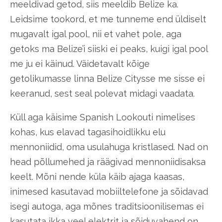
meeldivad getod, siis meeldib Belize ka.
Leidsime tookord, et me tunneme end üldiselt
mugavalt igal pool, nii et vahet pole, aga
getoks ma Belize’i siiski ei peaks, kuigi igal pool
me ju ei käinud. Väidetavalt kõige
getolikumasse linna Belize Citysse me sisse ei
keeranud, sest seal polevat midagi vaadata.
Küll aga käisime Spanish Lookouti nimelises
kohas, kus elavad tagasihoidlikku elu
mennoniidid, oma usulahuga kristlased. Nad on
head põllumehed ja räägivad mennoniidisaksa
keelt. Mõni nende küla käib ajaga kaasas,
inimesed kasutavad mobiiltelefone ja sõidavad
isegi autoga, aga mõnes traditsioonilisemas ei
kasutata ikka veel elektrit ja sõiduvahend on