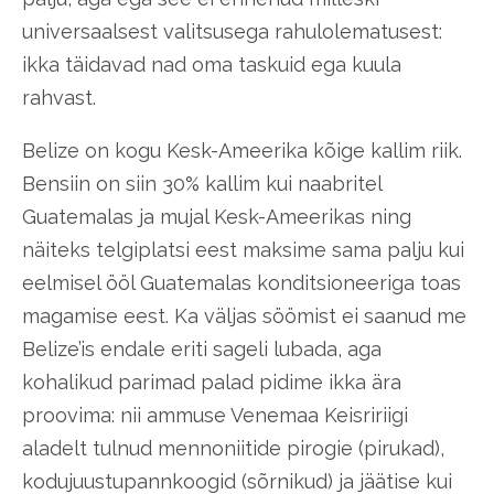
universaalsest valitsusega rahulolematusest:
ikka täidavad nad oma taskuid ega kuula
rahvast.
Belize on kogu Kesk-Ameerika kõige kallim riik.
Bensiin on siin 30% kallim kui naabritel
Guatemalas ja mujal Kesk-Ameerikas ning
näiteks telgiplatsi eest maksime sama palju kui
eelmisel ööl Guatemalas konditsioneeriga toas
magamise eest. Ka väljas söömist ei saanud me
Belize’is endale eriti sageli lubada, aga
kohalikud parimad palad pidime ikka ära
proovima: nii ammuse Venemaa Keisririigi
aladelt tulnud mennoniitide pirogie (pirukad),
kodujuustupannkoogid (sõrnikud) ja jäätise kui