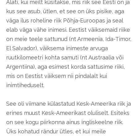
Alati, kui meilt küsitakse, mis riik see Eesti on ja
kus see asub, ütlen, et see on üks pisike, aga
väga ilus roheline riik Põhja-Euroopas ja seal
elab väga vähe inimesi. Eestist väiksemaid riike
on meie teele sattunud (nt Armeenia, Ida-Timor,
El Salvador), väiksema inimeste arvuga
ruutkilomeetri kohta samuti (nt Austraalia või
Argentiina), aga esimest korda sattusime riiki,
mis on Eestist väiksem nii pindalalt kui
inimtiheduselt.
See oli viimane külastatud Kesk-Ameerika riik ja
erines muust Kesk-Ameerikast oluliselt. Esiteks
on see kogu piirkonna ainus ingliskeelne riik.
Üks kohatud rändur ütles, et kui meile