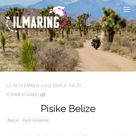
13. NOVEMBER 2019
PÄRLE RAUD
KOMMENTAARID
(2)
Pisike Belize
Belize
Kesk-Ameerika