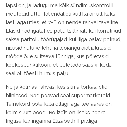
lapsi on, ja ladugu ma kõik sündimuskontrolli
meetodid ette. Tal endal oli küll ka ainult kaks
last, aga ütles, et 7–8 on nende rahval tavaline.
Elasid nad igatahes palju tšillimalt kui korralikud
saksa päritolu töörügajad: kui liiga palav polnud,
riisusid natuke lehti ja loojangu ajal jalutasid
mööda õue suitseva tünniga, kus põletasid
kookospähklikoori, et peletada sääski, keda
seal oli tõesti hirmus palju.
No ja kolmas rahvas, kes silma torkas, olid
hiinlased. Nad peavad seal supermarketeid.
Teinekord pole küla ollagi, aga tee ääres on
kolm suurt poodi. Belize’is on lisaks noore
Inglise kuninganna Elizabeth II pildiga