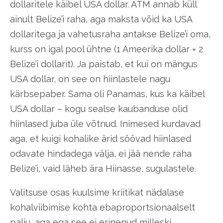
dollaritele käibel USA dollar. ATM annab küll
ainult Belize’i raha, aga maksta võid ka USA
dollaritega ja vahetusraha antakse Belize’i oma,
kurss on igal pool ühtne (1 Ameerika dollar = 2
Belize’i dollarit). Ja paistab, et kui on mängus
USA dollar, on see on hiinlastele nagu
kärbsepaber. Sama oli Panamas, kus ka käibel
USA dollar – kogu sealse kaubanduse olid
hiinlased juba üle võtnud. Inimesed kurdavad
aga, et kuigi kohalike ärid söövad hiinlased
odavate hindadega välja, ei jää nende raha
Belize’i, vaid läheb ära Hiinasse, sugulastele.
Valitsuse osas kuulsime kriitikat nädalase
kohalviibimise kohta ebaproportsionaalselt
palju, aga ega see ei erinenud milleski