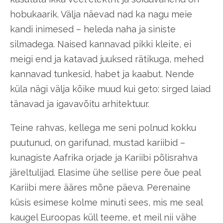
hobukaarik. Välja näevad nad ka nagu meie
kandi inimesed – heleda naha ja siniste
silmadega. Naised kannavad pikki kleite, ei
meigi end ja katavad juuksed rätikuga, mehed
kannavad tunkesid, habet ja kaabut. Nende
küla nägi välja kõike muud kui geto: sirged laiad
tänavad ja igavavõitu arhitektuur.
Teine rahvas, kellega me seni polnud kokku
puutunud, on garifunad, mustad kariibid –
kunagiste Aafrika orjade ja Kariibi põlisrahva
järeltulijad. Elasime ühe sellise pere õue peal
Kariibi mere ääres mõne päeva. Perenaine
küsis esimese kolme minuti sees, mis me seal
kaugel Euroopas küll teeme, et meil nii vähe