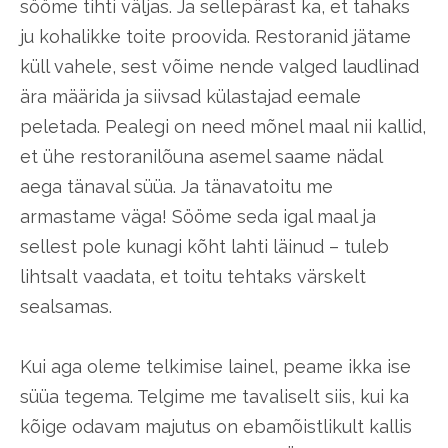
sööme tihti väljas. Ja sellepärast ka, et tahaks
ju kohalikke toite proovida. Restoranid jätame
küll vahele, sest võime nende valged laudlinad
ära määrida ja siivsad külastajad eemale
peletada. Pealegi on need mõnel maal nii kallid,
et ühe restoranilõuna asemel saame nädal
aega tänaval süüa. Ja tänavatoitu me
armastame väga! Sööme seda igal maal ja
sellest pole kunagi kõht lahti läinud – tuleb
lihtsalt vaadata, et toitu tehtaks värskelt
sealsamas.
Kui aga oleme telkimise lainel, peame ikka ise
süüa tegema. Telgime me tavaliselt siis, kui ka
kõige odavam majutus on ebamõistlikult kallis