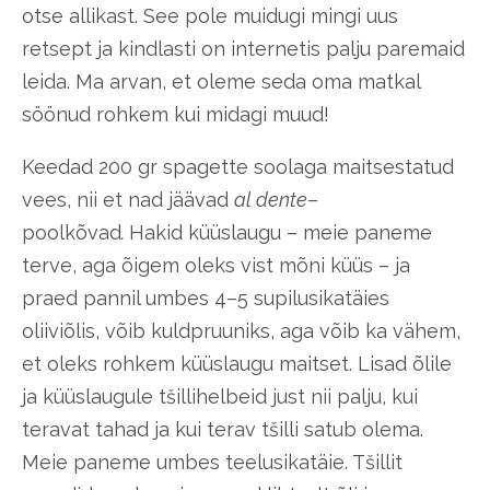
otse allikast. See pole muidugi mingi uus
retsept ja kindlasti on internetis palju paremaid
leida. Ma arvan, et oleme seda oma matkal
söönud rohkem kui midagi muud!
Keedad 200 gr spagette soolaga maitsestatud
vees, nii et nad jäävad
al dente
–
poolkõvad
.
Hakid küüslaugu – meie paneme
terve, aga õigem oleks vist mõni küüs – ja
praed pannil umbes 4–5 supilusikatäies
oliiviõlis, võib kuldpruuniks, aga võib ka vähem,
et oleks rohkem küüslaugu maitset. Lisad õlile
ja küüslaugule tšillihelbeid just nii palju, kui
teravat tahad ja kui terav tšilli satub olema.
Meie paneme umbes teelusikatäie. Tšillit