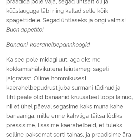
praadida pole vaja, segad lihtsalt õli ja
küüslauguga läbi ning kallad selle kõik
spagettidele. Segad ühtlaseks ja ongi valmis!
Buon appetito!
Banaani-kaerahelbepannkoogid
Ka see pole midagi uut, aga eks me
kokkamishälvikutena leiutamegi sageli
jalgratast. Olime hommikusest
kaerahelbepudrust juba surmani tüdinud ja
tihtipeale olid banaanid kruusateel loppi läinud,
nii et ühel päeval segasime kaks muna kahe
banaaniga, mille enne kahvliga täitsa lödiks
pressisime, lisasime kaerahelbeid, et tuleks
selline paksemat sorti tainas, ja praadisime ära