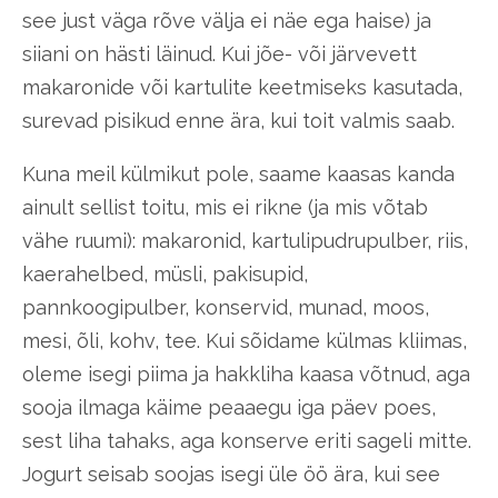
see just väga rõve välja ei näe ega haise) ja
siiani on hästi läinud. Kui jõe- või järvevett
makaronide või kartulite keetmiseks kasutada,
surevad pisikud enne ära, kui toit valmis saab.
Kuna meil külmikut pole, saame kaasas kanda
ainult sellist toitu, mis ei rikne (ja mis võtab
vähe ruumi): makaronid, kartulipudrupulber, riis,
kaerahelbed, müsli, pakisupid,
pannkoogipulber, konservid, munad, moos,
mesi, õli, kohv, tee. Kui sõidame külmas kliimas,
oleme isegi piima ja hakkliha kaasa võtnud, aga
sooja ilmaga käime peaaegu iga päev poes,
sest liha tahaks, aga konserve eriti sageli mitte.
Jogurt seisab soojas isegi üle öö ära, kui see