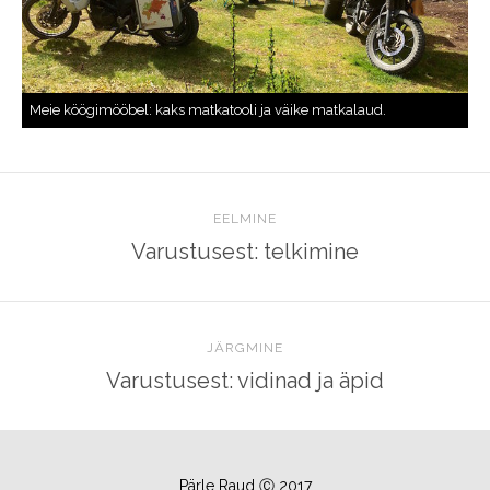
EELMINE
Varustusest: telkimine
JÄRGMINE
Varustusest: vidinad ja äpid
Pärle Raud Ⓒ 2017