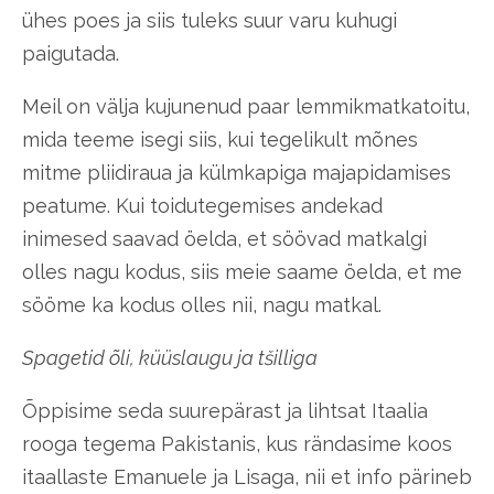
ühes poes ja siis tuleks suur varu kuhugi
paigutada.
Meil on välja kujunenud paar lemmikmatkatoitu,
mida teeme isegi siis, kui tegelikult mõnes
mitme pliidiraua ja külmkapiga majapidamises
peatume. Kui toidutegemises andekad
inimesed saavad öelda, et söövad matkalgi
olles nagu kodus, siis meie saame öelda, et me
sööme ka kodus olles nii, nagu matkal.
Spagetid õli, küüslaugu ja tšilliga
Õppisime seda suurepärast ja lihtsat Itaalia
rooga tegema Pakistanis, kus rändasime koos
itaallaste Emanuele ja Lisaga, nii et info pärineb