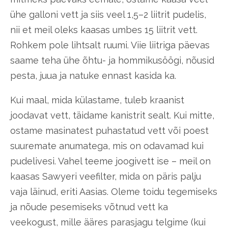
ühe galloni vett ja siis veel 1,5–2 liitrit pudelis,
nii et meil oleks kaasas umbes 15 liitrit vett.
Rohkem pole lihtsalt ruumi. Viie liitriga päevas
saame teha ühe õhtu- ja hommikusöögi, nõusid
pesta, juua ja natuke ennast kasida ka.
Kui maal, mida külastame, tuleb kraanist
joodavat vett, täidame kanistrit sealt. Kui mitte,
ostame masinatest puhastatud vett või poest
suuremate anumatega, mis on odavamad kui
pudelivesi. Vahel teeme joogivett ise – meil on
kaasas Sawyeri veefilter, mida on päris palju
vaja läinud, eriti Aasias. Oleme toidu tegemiseks
ja nõude pesemiseks võtnud vett ka
veekogust, mille ääres parasjagu telgime (kui