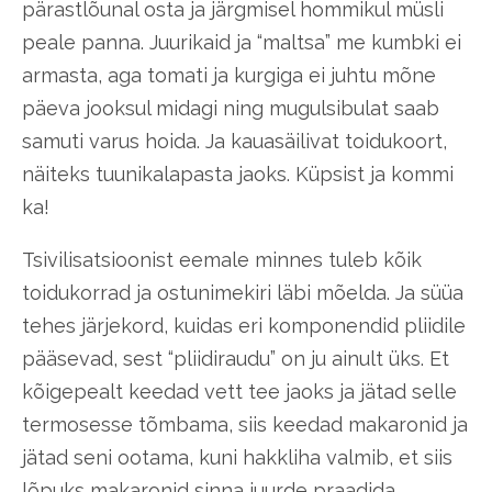
pärastlõunal osta ja järgmisel hommikul müsli
peale panna. Juurikaid ja “maltsa” me kumbki ei
armasta, aga tomati ja kurgiga ei juhtu mõne
päeva jooksul midagi ning mugulsibulat saab
samuti varus hoida. Ja kauasäilivat toidukoort,
näiteks tuunikalapasta jaoks. Küpsist ja kommi
ka!
Tsivilisatsioonist eemale minnes tuleb kõik
toidukorrad ja ostunimekiri läbi mõelda. Ja süüa
tehes järjekord, kuidas eri komponendid pliidile
pääsevad, sest “pliidiraudu” on ju ainult üks. Et
kõigepealt keedad vett tee jaoks ja jätad selle
termosesse tõmbama, siis keedad makaronid ja
jätad seni ootama, kuni hakkliha valmib, et siis
lõpuks makaronid sinna juurde praadida.