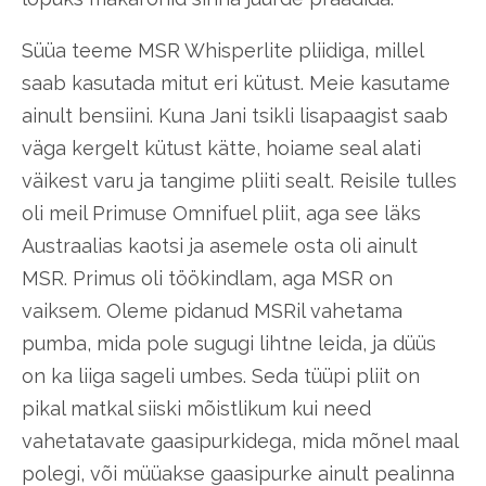
Süüa teeme MSR Whisperlite pliidiga, millel
saab kasutada mitut eri kütust. Meie kasutame
ainult bensiini. Kuna Jani tsikli lisapaagist saab
väga kergelt kütust kätte, hoiame seal alati
väikest varu ja tangime pliiti sealt. Reisile tulles
oli meil Primuse Omnifuel pliit, aga see läks
Austraalias kaotsi ja asemele osta oli ainult
MSR. Primus oli töökindlam, aga MSR on
vaiksem. Oleme pidanud MSRil vahetama
pumba, mida pole sugugi lihtne leida, ja düüs
on ka liiga sageli umbes. Seda tüüpi pliit on
pikal matkal siiski mõistlikum kui need
vahetatavate gaasipurkidega, mida mõnel maal
polegi, või müüakse gaasipurke ainult pealinna