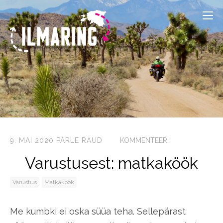
9. MAI 2020
PÄRLE RAUD
KOMMENTEERI
Varustusest: matkaköök
Varustus
Matkaköök
Me kumbki ei oska süüa teha. Sellepärast