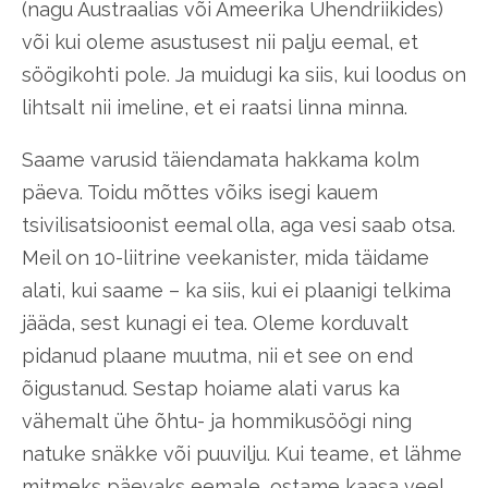
(nagu Austraalias või Ameerika Ühendriikides)
või kui oleme asustusest nii palju eemal, et
söögikohti pole. Ja muidugi ka siis, kui loodus on
lihtsalt nii imeline, et ei raatsi linna minna.
Saame varusid täiendamata hakkama kolm
päeva. Toidu mõttes võiks isegi kauem
tsivilisatsioonist eemal olla, aga vesi saab otsa.
Meil on 10-liitrine veekanister, mida täidame
alati, kui saame – ka siis, kui ei plaanigi telkima
jääda, sest kunagi ei tea. Oleme korduvalt
pidanud plaane muutma, nii et see on end
õigustanud. Sestap hoiame alati varus ka
vähemalt ühe õhtu- ja hommikusöögi ning
natuke snäkke või puuvilju. Kui teame, et lähme
mitmeks päevaks eemale, ostame kaasa veel