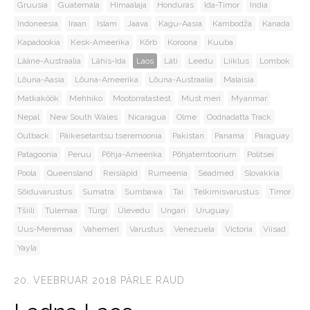
Gruusia
Guatemala
Himaalaja
Honduras
Ida-Timor
India
Indoneesia
Iraan
Islam
Jaava
Kagu-Aasia
Kambodža
Kanada
Kapadookia
Kesk-Ameerika
Kõrb
Koroona
Kuuba
Lääne-Austraalia
Lähis-Ida
Laos
Läti
Leedu
Liiklus
Lombok
Lõuna-Aasia
Lõuna-Ameerika
Lõuna-Austraalia
Malaisia
Matkaköök
Mehhiko
Mootorratastest
Must meri
Myanmar
Nepal
New South Wales
Nicaragua
Olme
Oodnadatta Track
Outback
Päikesetantsu tseremoonia
Pakistan
Panama
Paraguay
Patagoonia
Peruu
Põhja-Ameerika
Põhjaterritoorium
Politsei
Poola
Queensland
Reisiäpid
Rumeenia
Seadmed
Slovakkia
Sõiduvarustus
Sumatra
Sumbawa
Tai
Telkimisvarustus
Timor
Tšiili
Tulemaa
Türgi
Ülevedu
Ungari
Uruguay
Uus-Meremaa
Vahemeri
Varustus
Venezuela
Victoria
Viisad
Yayla
20. VEEBRUAR 2018
PÄRLE RAUD