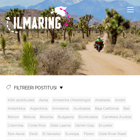
FILTREERI POSTITUSI
Kõik postitused
Aasia
Ameerika Ühendriigid
Anatoolia
Andid
Antarktika
Argentiina
Armeenia
Austraalia
Baja California
Bali
Belize
Boliivia
Brasiilia
Bulgaaria
Bürokraatia
Carretera Austral
Colombia
Costa Rica
Dalai Laama
Darién Gap
Ecuador
Ees-Aasia
Eesti
El Salvador
Euroopa
Flores
Gibb River Road