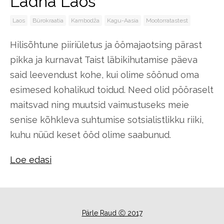
Ladna Laos
Laos
Bürokraatia
Kambodža
Kagu-Aasia
Mootorratastest
Hilisõhtune piiriületus ja öömajaotsing pärast
pikka ja kurnavat Taist läbikihutamise päeva
said leevendust kohe, kui olime söönud oma
esimesed kohalikud toidud. Need olid pööraselt
maitsvad ning muutsid vaimustuseks meie
senise kõhkleva suhtumise sotsialistlikku riiki,
kuhu nüüd keset ööd olime saabunud.
Loe edasi
Pärle Raud Ⓒ 2017