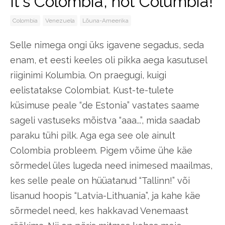
It's Colombia, not Columbia!
Colombia
Venezuela
Lõuna-Ameerika
Selle nimega ongi üks igavene segadus, seda
enam, et eesti keeles oli pikka aega kasutusel
riiginimi Kolumbia. On praegugi, kuigi
eelistatakse Colombiat. Kust-te-tulete
küsimuse peale “de Estonia” vastates saame
sageli vastuseks mõistva “aaa...”, mida saadab
paraku tühi pilk. Aga ega see ole ainult
Colombia probleem. Pigem võime ühe käe
sõrmedel üles lugeda need inimesed maailmas,
kes selle peale on hüüatanud “Tallinn!” või
lisanud hoopis “Latvia-Lithuania”, ja kahe käe
sõrmedel need, kes hakkavad Venemaast