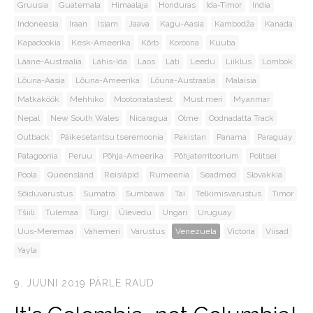
Gruusia
Guatemala
Himaalaja
Honduras
Ida-Timor
India
Indoneesia
Iraan
Islam
Jaava
Kagu-Aasia
Kambodža
Kanada
Kapadookia
Kesk-Ameerika
Kõrb
Koroona
Kuuba
Lääne-Austraalia
Lähis-Ida
Laos
Läti
Leedu
Liiklus
Lombok
Lõuna-Aasia
Lõuna-Ameerika
Lõuna-Austraalia
Malaisia
Matkaköök
Mehhiko
Mootorratastest
Must meri
Myanmar
Nepal
New South Wales
Nicaragua
Olme
Oodnadatta Track
Outback
Päikesetantsu tseremoonia
Pakistan
Panama
Paraguay
Patagoonia
Peruu
Põhja-Ameerika
Põhjaterritoorium
Politsei
Poola
Queensland
Reisiäpid
Rumeenia
Seadmed
Slovakkia
Sõiduvarustus
Sumatra
Sumbawa
Tai
Telkimisvarustus
Timor
Tšiili
Tulemaa
Türgi
Ülevedu
Ungari
Uruguay
Uus-Meremaa
Vahemeri
Varustus
Venezuela
Victoria
Viisad
Yayla
9. JUUNI 2019
PÄRLE RAUD