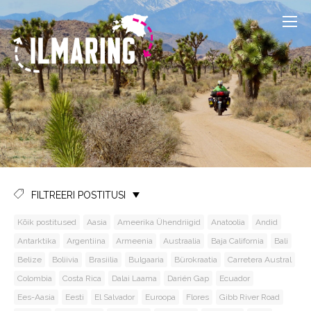
FILTREERI POSTITUSI
Kõik postitused
Aasia
Ameerika Ühendriigid
Anatoolia
Andid
Antarktika
Argentiina
Armeenia
Austraalia
Baja California
Bali
Belize
Boliivia
Brasiilia
Bulgaaria
Bürokraatia
Carretera Austral
Colombia
Costa Rica
Dalai Laama
Darién Gap
Ecuador
Ees-Aasia
Eesti
El Salvador
Euroopa
Flores
Gibb River Road