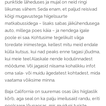
punktide läheduses ja mujal on neid ringi
liikumas vähem. Seda enam, et paljud reisivad
kõigi mugavustega hiigelsuurte
matkabussidega – lisaks sabas jäikühendusega
auto, millega poes käia – ja nendega igale
poole ei saa. Kohtusime tegelikult väga
toredate inimestega, kellest mitu meid endale
külla kutsus, kui nad peaks enne tagasi jõudma,
kui meie teel Alaskale nende kodulinnadest
möödume. Või jagasid niisama kohalikku infot
oma sala- või muidu ägedatest kohtadest, mida
vaatama võiksime minna.
Baja California on suuremas osas üks hiiglaslik
kõrb, aga seal on ka palju imeilusaid randu, eriti
poolsaare lõunaosas, mis muidugi turiste