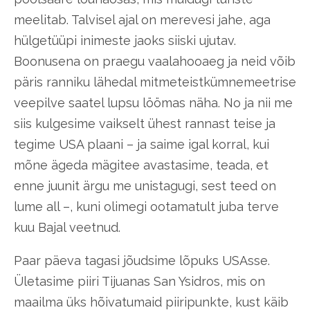
meelitab. Talvisel ajal on merevesi jahe, aga
hülgetüüpi inimeste jaoks siiski ujutav.
Boonusena on praegu vaalahooaeg ja neid võib
päris ranniku lähedal mitmeteistkümnemeetrise
veepilve saatel lupsu löömas näha. No ja nii me
siis kulgesime vaikselt ühest rannast teise ja
tegime USA plaani – ja saime igal korral, kui
mõne ägeda mägitee avastasime, teada, et
enne juunit ärgu me unistagugi, sest teed on
lume all –, kuni olimegi ootamatult juba terve
kuu Bajal veetnud.
Paar päeva tagasi jõudsime lõpuks USAsse.
Ületasime piiri Tijuanas San Ysidros, mis on
maailma üks hõivatumaid piiripunkte, kust käib