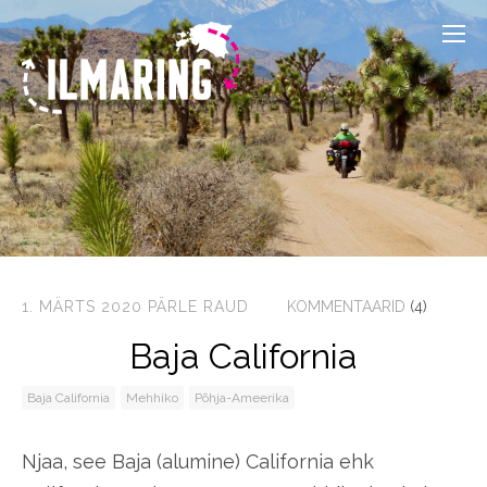
1. MÄRTS 2020
PÄRLE RAUD
KOMMENTAARID
(4)
Baja California
Baja California
Mehhiko
Põhja-Ameerika
Njaa, see Baja (alumine) California ehk