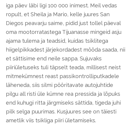
iga päev läbi ligi 100 000 inimest. Meil vedas
ropult, et Sheila ja Mario, kelle juures San
Diegos peavarju saime, pidid just tollel päeval
oma mootorratastega Tijuanasse mingeid asju
ajama tulema ja teadsid, kuidas tsiklitega
hiigelpikkadest järjekordadest mööda saada, nii
et sättisime end neile sappa. Sujuvaks
piiriületuseks tuli täpselt teada, millisest neist
mitmekümnest reast passikontrolliputkadele
läheneda, siis silmi pööritavate autojuhtide
pilgu all risti üle kümne rea pressida ja lõpuks
end kuhugi ritta järgmiseks sättida, tigeda juhi
pilk selga puurimas. Kusjuures see on täiesti
ametlik viis tsikliga piiri ületamiseks.