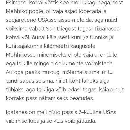
Esimesel korral võttis see meil ikkagi aega, sest
Mehhiko poolel oli vaja asjad lõpetada ja
seejärel end USAsse sisse meldida, aga nüüd
võiksime vabalt San Diegost tagasi Tijuanasse
kohvil või lõunal käia, sest kuni 72 tunniks ja
kuni sajakonna kilomeetri kaugusele
Mehhikosse minemiseks ei ole vaja ei endale
ega tsiklile mingeid dokumente vormistada.
Autoga peaks muidugi mõlemal suunal mitu
tundi sabas seisma, nii et kõht läheks liiga
tühjaks, aga tsikliga võib edasi-tagasi käia ainult
korraks passinäitamiseks peatudes.
Igatahes on meil nüüd passis 6-kuuline USAs
viibimise luba ja seiklus võib jätkuda.