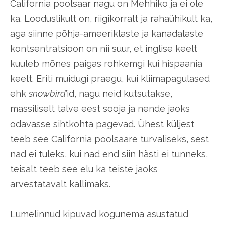
California poolsaar nagu on Mehhiko ja ei ole
ka. Looduslikult on, riigikorralt ja rahaühikult ka,
aga siinne põhja-ameeriklaste ja kanadalaste
kontsentratsioon on nii suur, et inglise keelt
kuuleb mõnes paigas rohkemgi kui hispaania
keelt. Eriti muidugi praegu, kui kliimapagulased
ehk
snowbird
’id, nagu neid kutsutakse,
massiliselt talve eest sooja ja nende jaoks
odavasse sihtkohta pagevad. Ühest küljest
teeb see California poolsaare turvaliseks, sest
nad ei tuleks, kui nad end siin hästi ei tunneks,
teisalt teeb see elu ka teiste jaoks
arvestatavalt kallimaks.
Lumelinnud kipuvad kogunema asustatud