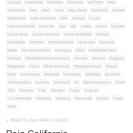
Gruusia
Guatemala
Himaalaja
Honduras
Ida-Timor
India
Indoneesia
Iraan
Islam
Jaava
Kagu-Aasia
Kambodža
Kanada
Kapadookia
Kesk-Ameerika
Kõrb
Koroona
Kuuba
Lääne-Austraalia
Lähis-Ida
Laos
Läti
Leedu
Liiklus
Lombok
Lõuna-Aasia
Lõuna-Ameerika
Lõuna-Austraalia
Malaisia
Matkaköök
Mehhiko
Mootorratastest
Must meri
Myanmar
Nepal
New South Wales
Nicaragua
Olme
Oodnadatta Track
Outback
Päikesetantsu tseremoonia
Pakistan
Panama
Paraguay
Patagoonia
Peruu
Põhja-Ameerika
Põhjaterritoorium
Politsei
Poola
Queensland
Reisiäpid
Rumeenia
Seadmed
Slovakkia
Sõiduvarustus
Sumatra
Sumbawa
Tai
Telkimisvarustus
Timor
Tšiili
Tulemaa
Türgi
Ülevedu
Ungari
Uruguay
Uus-Meremaa
Vahemeri
Varustus
Venezuela
Victoria
Viisad
Yayla
1. MÄRTS 2020
PÄRLE RAUD