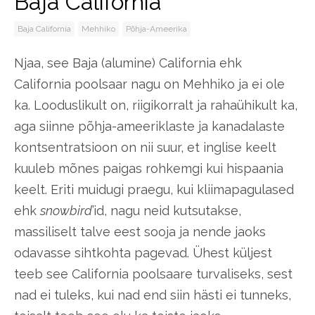
Baja California
Baja California
Mehhiko
Põhja-Ameerika
Njaa, see Baja (alumine) California ehk
California poolsaar nagu on Mehhiko ja ei ole
ka. Looduslikult on, riigikorralt ja rahaühikult ka,
aga siinne põhja-ameeriklaste ja kanadalaste
kontsentratsioon on nii suur, et inglise keelt
kuuleb mõnes paigas rohkemgi kui hispaania
keelt. Eriti muidugi praegu, kui kliimapagulased
ehk
snowbird
’id, nagu neid kutsutakse,
massiliselt talve eest sooja ja nende jaoks
odavasse sihtkohta pagevad. Ühest küljest
teeb see California poolsaare turvaliseks, sest
nad ei tuleks, kui nad end siin hästi ei tunneks,