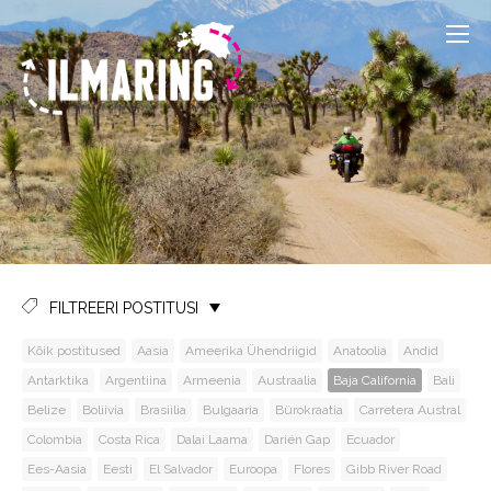
FILTREERI POSTITUSI
Kõik postitused
Aasia
Ameerika Ühendriigid
Anatoolia
Andid
Antarktika
Argentiina
Armeenia
Austraalia
Baja California
Bali
Belize
Boliivia
Brasiilia
Bulgaaria
Bürokraatia
Carretera Austral
Colombia
Costa Rica
Dalai Laama
Darién Gap
Ecuador
Ees-Aasia
Eesti
El Salvador
Euroopa
Flores
Gibb River Road