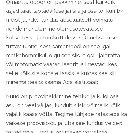
Omaette ooper on pakkimine, sest kui kõik
asjad laiali laotada (osa jäi siia ja osa tõi kumbki
meist juurde), tundus absoluutselt võimatu
nende mahutamine olemasolevatesse
kohvritesse ja torukottidesse. Õnneks on see
tuttav tunne, sest samamoodi on see igal
matkahommikul, olgu see siis jalgsi-, jalgratta-
või motomatk: vaatad laagrit ja imestad, kes
selle kõik siia kohale tassis ja kuidas see siit
minema peaks saama. Aga alati saab.
Nüüd on proovipakkimine tehtud ja kuigi osa
asju on veel väljas, tundub siiski võimalik kõik
vajalik kaasa võtta. Tegime tühjade ratastega ka
väikese proovisõidu ja juba see tundus veider:
rattad on suured ja kohmakad võrreldes