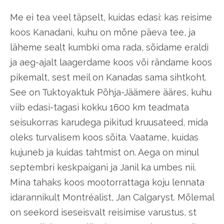
Me ei tea veel täpselt, kuidas edasi: kas reisime
koos Kanadani, kuhu on mõne päeva tee, ja
läheme sealt kumbki oma rada, sõidame eraldi
ja aeg-ajalt laagerdame koos või rändame koos
pikemalt, sest meil on Kanadas sama sihtkoht.
See on Tuktoyaktuk Põhja-Jäämere ääres, kuhu
viib edasi-tagasi kokku 1600 km teadmata
seisukorras karudega pikitud kruusateed, mida
oleks turvalisem koos sõita. Vaatame, kuidas
kujuneb ja kuidas tahtmist on. Aega on minul
septembri keskpaigani ja Janil ka umbes nii.
Mina tahaks koos mootorrattaga koju lennata
idarannikult Montréalist, Jan Calgaryst. Mõlemal
on seekord iseseisvalt reisimise varustus, st