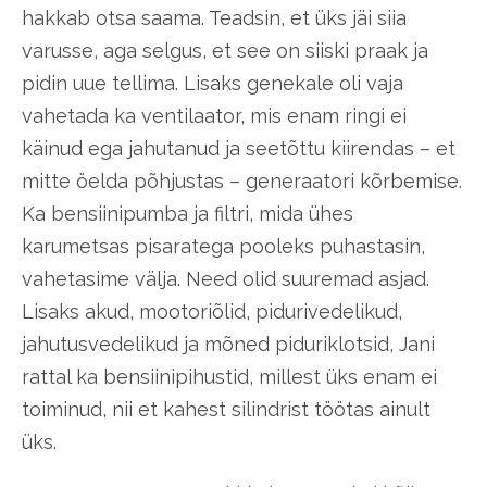
hakkab otsa saama. Teadsin, et üks jäi siia
varusse, aga selgus, et see on siiski praak ja
pidin uue tellima. Lisaks genekale oli vaja
vahetada ka ventilaator, mis enam ringi ei
käinud ega jahutanud ja seetõttu kiirendas – et
mitte öelda põhjustas – generaatori kõrbemise.
Ka bensiinipumba ja filtri, mida ühes
karumetsas pisaratega pooleks puhastasin,
vahetasime välja. Need olid suuremad asjad.
Lisaks akud, mootoriõlid, pidurivedelikud,
jahutusvedelikud ja mõned piduriklotsid, Jani
rattal ka bensiinipihustid, millest üks enam ei
toiminud, nii et kahest silindrist töötas ainult
üks.