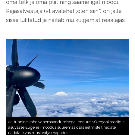
oma telk ja oma pliit ning saame igat moodi.
Rajasalvestaja (vt avalehel „olen siin“) on jälle
sisse lülitatud ja näitab mu kulgemist reaalajas.