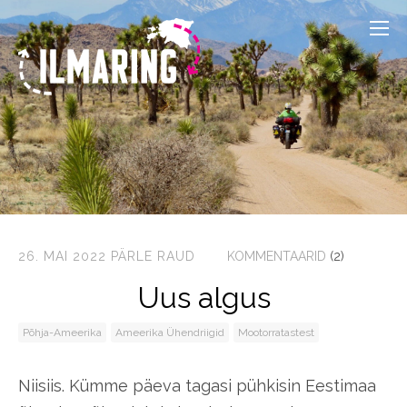
26. MAI 2022
PÄRLE RAUD
KOMMENTAARID
(2)
Uus algus
Põhja-Ameerika
Ameerika Ühendriigid
Mootorratastest
Niisiis. Kümme päeva tagasi pühkisin Eestimaa