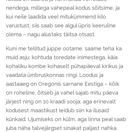
nendega, millega vahepeal kodus sõitsime, ja
kui neile laadida veel mitukümmend kilo
varustust, siis saab see algul üpris keeruline
olema – nagu alustaks täitsa otsast.
Kuni me tellitud juppe ootame, saame teha ka
muid asju: kohtuda toredate inimestega, käia
kohaliku kombe kohaselt pühapäeval kirikus ja
vaadata ümbruskonnas ringi. Loodus ja
aastaaeg on Oregonis sarnane Eestiga – kõik
on roheline, õitseb ja vahel sajab mitu päeva
järjest ning on 10 kraadi sooja, aga erinevalt
kodusest maastikust leidub siin ka ilusaid
künkaid. Ujumiseks on külm, aga linna peal saab
juba näha talvejärgset sinakat paljast nahka.