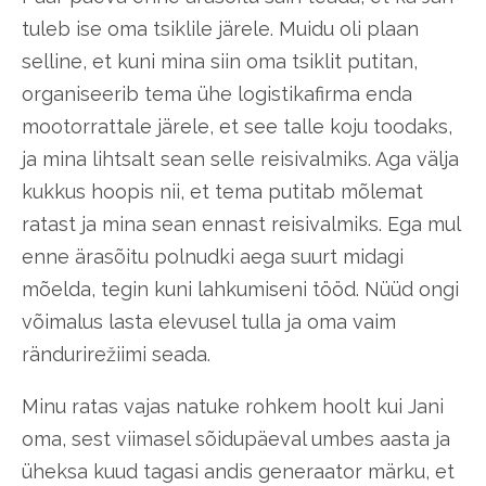
tuleb ise oma tsiklile järele. Muidu oli plaan
selline, et kuni mina siin oma tsiklit putitan,
organiseerib tema ühe logistikafirma enda
mootorrattale järele, et see talle koju toodaks,
ja mina lihtsalt sean selle reisivalmiks. Aga välja
kukkus hoopis nii, et tema putitab mõlemat
ratast ja mina sean ennast reisivalmiks. Ega mul
enne ärasõitu polnudki aega suurt midagi
mõelda, tegin kuni lahkumiseni tööd. Nüüd ongi
võimalus lasta elevusel tulla ja oma vaim
rändurirežiimi seada.
Minu ratas vajas natuke rohkem hoolt kui Jani
oma, sest viimasel sõidupäeval umbes aasta ja
üheksa kuud tagasi andis generaator märku, et