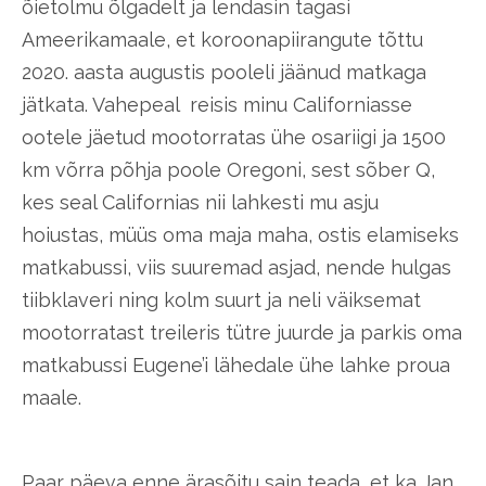
õietolmu õlgadelt ja lendasin tagasi
Ameerikamaale, et koroonapiirangute tõttu
2020. aasta augustis pooleli jäänud matkaga
jätkata. Vahepeal reisis minu Californiasse
ootele jäetud mootorratas ühe osariigi ja 1500
km võrra põhja poole Oregoni, sest sõber Q,
kes seal Californias nii lahkesti mu asju
hoiustas, müüs oma maja maha, ostis elamiseks
matkabussi, viis suuremad asjad, nende hulgas
tiibklaveri ning kolm suurt ja neli väiksemat
mootorratast treileris tütre juurde ja parkis oma
matkabussi Eugene’i lähedale ühe lahke proua
maale.
Paar päeva enne ärasõitu sain teada, et ka Jan