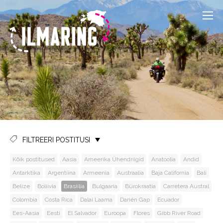
FILTREERI POSTITUSI
Kõik postitused
Aasia
Ameerika Ühendriigid
Anatoolia
Andid
Antarktika
Argentiina
Armeenia
Austraalia
Baja California
Bali
Belize
Boliivia
Brasiilia
Bulgaaria
Bürokraatia
Carretera Austral
Colombia
Costa Rica
Dalai Laama
Darién Gap
Ecuador
Ees-Aasia
Eesti
El Salvador
Euroopa
Flores
Gibb River Road