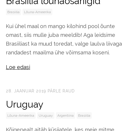
Brasiilia lõunaosariigid
Brasiilia
Lõuna-Ameerika
Kui ühel maal on mango kilohind pool õunte
omast, siis mulle juba meeldib! Aga leidsime
Brasiiliast ka muud toredat, valge laulva liivaga
randadest maailma ühe võimsama koseni.
Loe edasi
28. JAANUAR 2019
PÄRLE RAUD
Uruguay
Lõuna-Ameerika
Uruguay
Argentiina
Brasiilia
Kõigepealt aitäh küsijatele, kes meie mitme