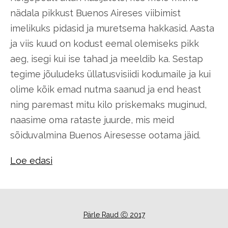
nädala pikkust Buenos Aireses viibimist
imelikuks pidasid ja muretsema hakkasid. Aasta
ja viis kuud on kodust eemal olemiseks pikk
aeg, isegi kui ise tahad ja meeldib ka. Sestap
tegime jõuludeks üllatusvisiidi kodumaile ja kui
olime kõik emad nutma saanud ja end heast
ning paremast mitu kilo priskemaks muginud,
naasime oma rataste juurde, mis meid
sõiduvalmina Buenos Airesesse ootama jäid.
Loe edasi
Pärle Raud Ⓒ 2017