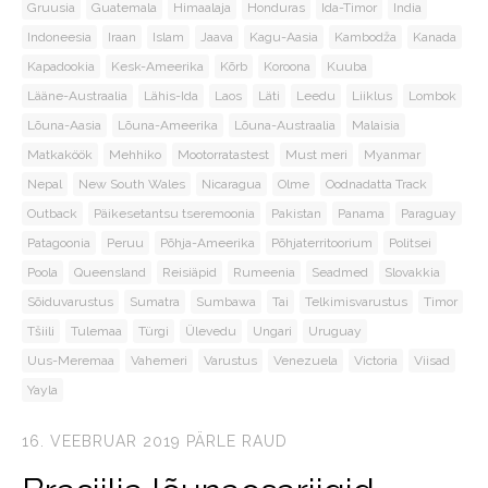
Gruusia
Guatemala
Himaalaja
Honduras
Ida-Timor
India
Indoneesia
Iraan
Islam
Jaava
Kagu-Aasia
Kambodža
Kanada
Kapadookia
Kesk-Ameerika
Kõrb
Koroona
Kuuba
Lääne-Austraalia
Lähis-Ida
Laos
Läti
Leedu
Liiklus
Lombok
Lõuna-Aasia
Lõuna-Ameerika
Lõuna-Austraalia
Malaisia
Matkaköök
Mehhiko
Mootorratastest
Must meri
Myanmar
Nepal
New South Wales
Nicaragua
Olme
Oodnadatta Track
Outback
Päikesetantsu tseremoonia
Pakistan
Panama
Paraguay
Patagoonia
Peruu
Põhja-Ameerika
Põhjaterritoorium
Politsei
Poola
Queensland
Reisiäpid
Rumeenia
Seadmed
Slovakkia
Sõiduvarustus
Sumatra
Sumbawa
Tai
Telkimisvarustus
Timor
Tšiili
Tulemaa
Türgi
Ülevedu
Ungari
Uruguay
Uus-Meremaa
Vahemeri
Varustus
Venezuela
Victoria
Viisad
Yayla
16. VEEBRUAR 2019
PÄRLE RAUD