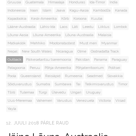
Gruusia
Guatemala
Himaalaja
Honduras
Ida-Timor
India
Indoneesia
Iraan
Islam
Jaava
Kagu-Aasia
Kambodža
Kanada
Kapadookia
Kesk-Ameerika
Kõrb
Koroona
Kuuba
Lääne-Austraalia
Lähis-Ida
Laos
Läti
Leedu
Liiklus
Lombok
Lõuna-Aasia
Lõuna-Ameerika
Lõuna-Austraalia
Malaisia
Matkaköök
Mehhiko
Mootorratastest
Must meri
Myanmar
Nepal
New South Wales
Nicaragua
Olme
Oodnadatta Track
Outback
Päikesetantsu tseremoonia
Pakistan
Panama
Paraguay
Patagoonia
Peruu
Põhja-Ameerika
Põhjaterritoorium
Politsei
Poola
Queensland
Reisiäpid
Rumeenia
Seadmed
Slovakkia
Sõiduvarustus
Sumatra
Sumbawa
Tai
Telkimisvarustus
Timor
Tšiili
Tulemaa
Türgi
Ülevedu
Ungari
Uruguay
Uus-Meremaa
Vahemeri
Varustus
Venezuela
Victoria
Viisad
Yayla
12. JUULI 2018
PÄRLE RAUD