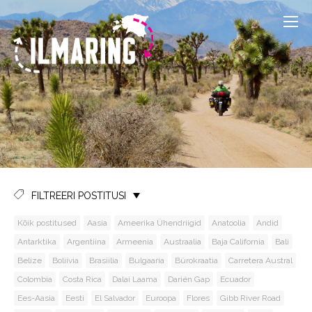
FILTREERI POSTITUSI
Kõik postitused
Aasia
Ameerika Ühendriigid
Anatoolia
Andid
Antarktika
Argentiina
Armeenia
Austraalia
Baja California
Bali
Belize
Boliivia
Brasiilia
Bulgaaria
Bürokraatia
Carretera Austral
Colombia
Costa Rica
Dalai Laama
Darién Gap
Ecuador
Ees-Aasia
Eesti
El Salvador
Euroopa
Flores
Gibb River Road