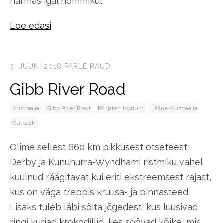
härmas igal hommikul.
Loe edasi
3. JUUNI 2018
PÄRLE RAUD
Gibb River Road
Austraalia
Gibb River Road
Põhjaterritoorium
Lääne-Austraalia
Outback
Olime sellest 660 km pikkusest otseteest
Derby ja Kununurra-Wyndhami ristmiku vahel
kuulnud räägitavat kui eriti ekstreemsest rajast,
kus on väga treppis kruusa- ja pinnasteed.
Lisaks tuleb läbi sõita jõgedest, kus luusivad
ringi kurjad krokodillid, kes söövad kõike, mis