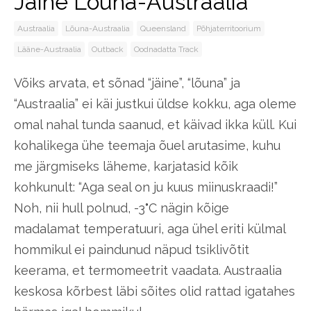
Jäine Lõuna-Austraalia
Austraalia
Lõuna-Austraalia
Queensland
Põhjaterritoorium
Lääne-Austraalia
Outback
Oodnadatta Track
Võiks arvata, et sõnad “jäine”, “lõuna” ja
“Austraalia” ei käi justkui üldse kokku, aga oleme
omal nahal tunda saanud, et käivad ikka küll. Kui
kohalikega ühe teemaja õuel arutasime, kuhu
me järgmiseks läheme, karjatasid kõik
kohkunult: “Aga seal on ju kuus miinuskraadi!”
Noh, nii hull polnud, -3
°
C nägin kõige
madalamat temperatuuri, aga ühel eriti külmal
hommikul ei paindunud näpud tsiklivõtit
keerama, et termomeetrit vaadata. Austraalia
keskosa kõrbest läbi sõites olid rattad igatahes