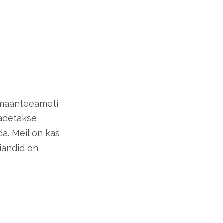
a maanteeameti
saadetakse
da. Meil on kas
iandid on