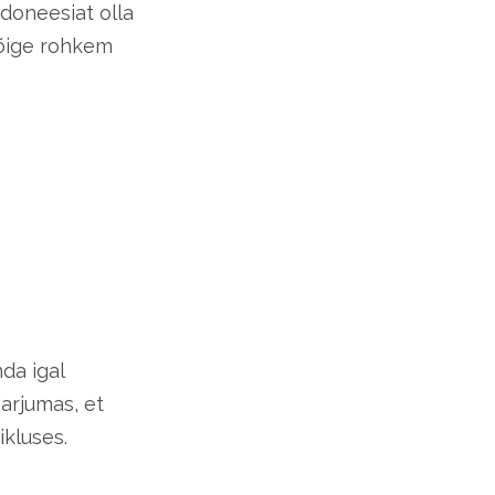
ndoneesiat olla
kõige rohkem
da igal
arjumas, et
ikluses.