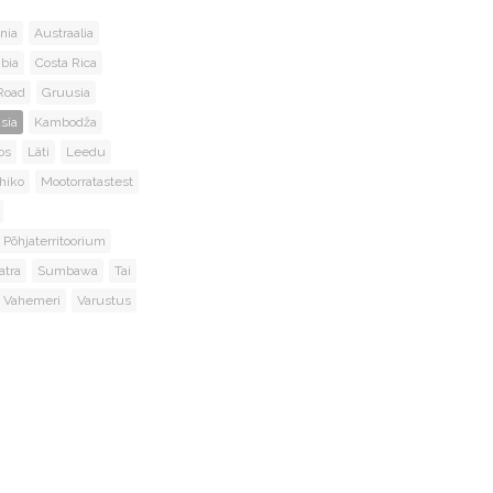
nia
Austraalia
bia
Costa Rica
Road
Gruusia
sia
Kambodža
os
Läti
Leedu
hiko
Mootorratastest
Põhjaterritoorium
tra
Sumbawa
Tai
Vahemeri
Varustus