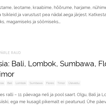
tame, leotame, kraabime, hõõrume, harjame, nühime
tsikleid ja varustust pea nädal aega järjest. Katkest
ks, magamiseks ja söömiseks...
PÄRLE RAUD
ia: Bali, Lombok, Sumbawa, Fl
imor
sia
Bali
Lombok
Sumbawa
Flores
Timor
Ülevedu
les ralli – 11 päevaga neli ja pool saart. Olgu, Bali j
siiski, ega me kusagil pikemalt ei peatunud. Ühe päeva