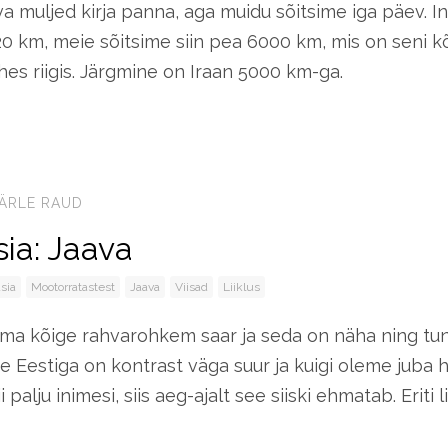
va muljed kirja panna, aga muidu sõitsime iga päev. I
120 km, meie sõitsime siin pea 6000 km, mis on seni 
hes riigis. Järgmine on Iraan 5000 km-ga.
ÄRLE RAUD
ia: Jaava
sia
Mootorratastest
Jaava
Viisad
Liiklus
ma kõige rahvarohkem saar ja seda on näha ning tun
 Eestiga on kontrast väga suur ja kuigi oleme juba h
palju inimesi, siis aeg-ajalt see siiski ehmatab. Eriti li