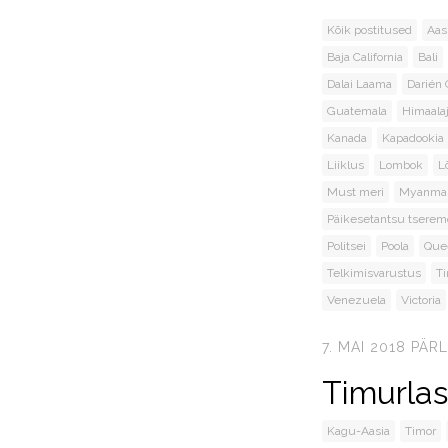
Kõik postitused
Aas
Baja California
Bali
Dalai Laama
Darién
Guatemala
Himaala
Kanada
Kapadookia
Liiklus
Lombok
L
Must meri
Myanma
Päikesetantsu tserem
Politsei
Poola
Que
Telkimisvarustus
T
Venezuela
Victoria
7. MAI 2018
PÄR
Timurlas
Kagu-Aasia
Timor