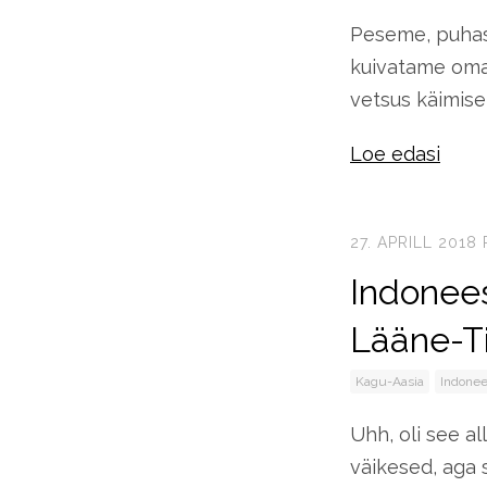
Peseme, puhas
kuivatame oma 
vetsus käimise
Loe edasi
27. APRILL 2018
Indonees
Lääne-T
Kagu-Aasia
Indonee
Uhh, oli see al
väikesed, aga 