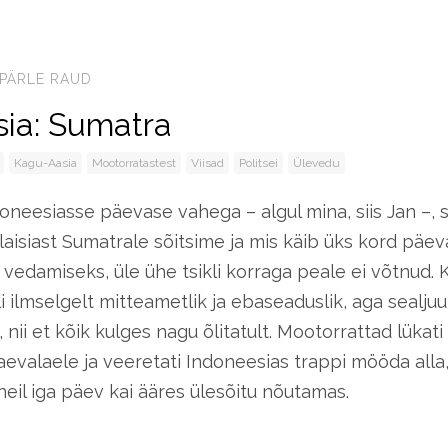
PÄRLE RAUD
ia: Sumatra
Kagu-Aasia
Mootorratastest
Viisad
Politsei
Ülevedu
neesiasse päevase vahega – algul mina, siis Jan –, 
aisiast Sumatrale sõitsime ja mis käib üks kord päev
e vedamiseks, üle ühe tsikli korraga peale ei võtnud.
i ilmselgelt mitteametlik ja ebaseaduslik, aga sealju
 nii et kõik kulges nagu õlitatult. Mootorrattad lükati
laevalaele ja veeretati Indoneesias trappi mööda alla
neil iga päev kai ääres ülesõitu nõutamas.