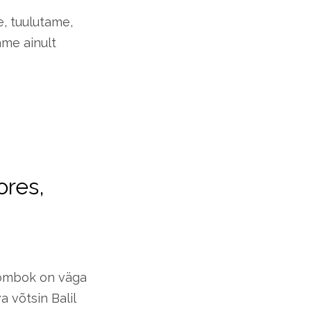
, tuulutame,
ame ainult
ores,
a Lombok on väga
 võtsin Balil