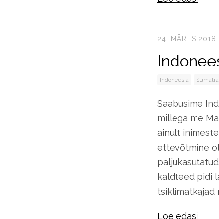
24. MÄRTS 2018
Indonees
Indoneesia
Sumatra
Saabusime Indo
millega me Mal
ainult inimest
ettevõtmine ol
paljukasutatud,
kaldteed pidi 
tsiklimatkajad 
Loe edasi