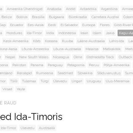
ia
Ameerika Ühendriigid
Anatoolia
Andid
Antarktika
Argentiina
Armee
Belize
Boliivia
Brasiilia
Bulgaaria
Bürokraatia
Carretera Austral
Colom
 Gap
Ecuador
Ees-Aasia
Eesti
El Salvador
Euroopa
Flores
Gibb River 
ja
Honduras
Ida-Timor
India
Indoneesia
Iraan
Islam
Jaava
Kagu-Aa
Kesk-Ameerika
Kõrb
Koroona
Kuuba
Lääne-Austraalia
Lähis-Ida
La
õuna-Aasia
Lõuna-Ameerika
Lõuna-Austraalia
Malaisia
Matkaköök
Meh
r
Nepal
New South Wales
Nicaragua
Olme
Oodnadatta Track
Outback
oonia
Pakistan
Panama
Paraguay
Patagoonia
Peruu
Põhja-Ameerika
ensland
Reisiäpid
Rumeenia
Seadmed
Slovakkia
Sõiduvarustus
Suma
imor
Tšiili
Tulemaa
Türgi
Ülevedu
Ungari
Uruguay
Uus-Meremaa
Viisad
Yayla
LE RAUD
ed Ida-Timoris
Ida-Timor
Ülevedu
Austraalia