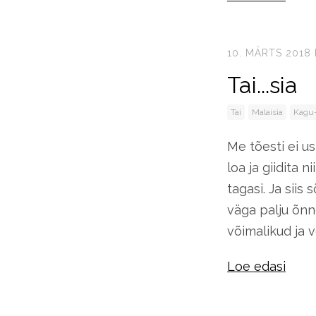
10. MÄRTS 2018
Tai...sia
Tai
Malaisia
Kagu-
Me tõesti ei u
loa ja giidita 
tagasi. Ja sii
väga palju õnn
võimalikud ja 
Loe edasi