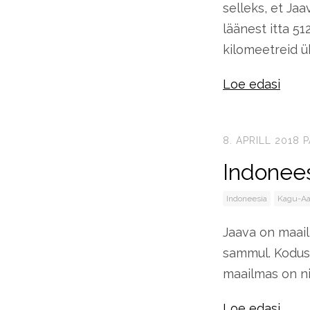
selleks, et Jaa
läänest itta 5
kilomeetreid ü
Loe edasi
8. APRILL 2018
P
Indonees
Indoneesia
Kagu-Aa
Jaava on maail
sammul. Koduse
maailmas on nii 
Loe edasi