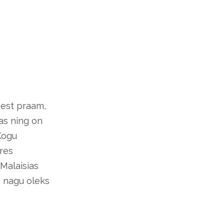
sest praam,
as ning on
 Kogu
ures
 Malaisias
, nagu oleks