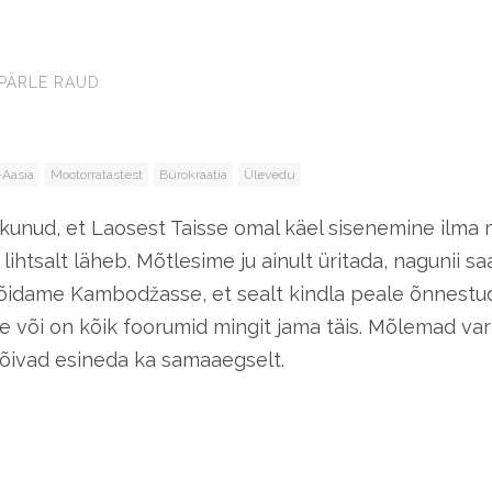
PÄRLE RAUD
Aasia
Mootorratastest
Bürokraatia
Ülevedu
skunud, et Laosest Taisse omal käel sisenemine ilm
nii lihtsalt läheb. Mõtlesime ju ainult üritada, nagunii 
s sõidame Kambodžasse, et sealt kindla peale õnnestu
e või on kõik foorumid mingit jama täis. Mõlemad var
võivad esineda ka samaaegselt.