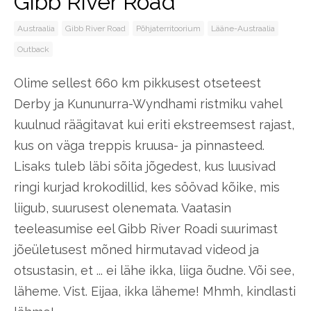
Gibb River Road
Austraalia
Gibb River Road
Põhjaterritoorium
Lääne-Austraalia
Outback
Olime sellest 660 km pikkusest otseteest
Derby ja Kununurra-Wyndhami ristmiku vahel
kuulnud räägitavat kui eriti ekstreemsest rajast,
kus on väga treppis kruusa- ja pinnasteed.
Lisaks tuleb läbi sõita jõgedest, kus luusivad
ringi kurjad krokodillid, kes söövad kõike, mis
liigub, suurusest olenemata. Vaatasin
teeleasumise eel Gibb River Roadi suurimast
jõeületusest mõned hirmutavad videod ja
otsustasin, et ... ei lähe ikka, liiga õudne. Või see,
läheme. Vist. Eijaa, ikka läheme! Mhmh, kindlasti