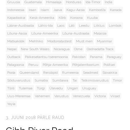
Gruusia
Guatemala
Himaalaja
Honduras
Ida-Timor
India
Indoneesia
Iraan
Islam
Jaava
Kagu-Aasia
Kambodža
Kanada
Kapadookia
Kesk-Ameerika
Kõrb
Koroona
Kuuba
Lääne-Austraalia
Lähis-Ida
Laos
Läti
Leedu
Liiklus
Lombok
Lõuna-Aasia
Lõuna-Ameerika
Lõuna-Austraalia
Malaisia
Matkaköök
Mehhiko
Mootorratastest
Must meri
Myanmar
Nepal
New South Wales
Nicaragua
Olme
Oodnadatta Track
Outback
Päikesetantsu tseremoonia
Pakistan
Panama
Paraguay
Patagoonia
Peruu
Põhja-Ameerika
Põhjaterritoorium
Politsei
Poola
Queensland
Reisiäpid
Rumeenia
Seadmed
Slovakkia
Sõiduvarustus
Sumatra
Sumbawa
Tai
Telkimisvarustus
Timor
Tšiili
Tulemaa
Türgi
Ülevedu
Ungari
Uruguay
Uus-Meremaa
Vahemeri
Varustus
Venezuela
Victoria
Viisad
Yayla
3. JUUNI 2018
PÄRLE RAUD