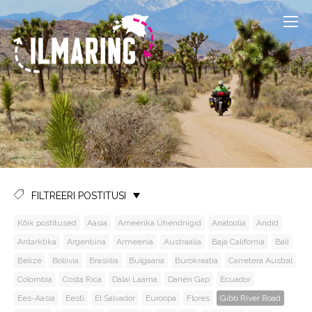
FILTREERI POSTITUSI
Kõik postitused
Aasia
Ameerika Ühendriigid
Anatoolia
Andid
Antarktika
Argentiina
Armeenia
Austraalia
Baja California
Bali
Belize
Boliivia
Brasiilia
Bulgaaria
Bürokraatia
Carretera Austral
Colombia
Costa Rica
Dalai Laama
Darién Gap
Ecuador
Ees-Aasia
Eesti
El Salvador
Euroopa
Flores
Gibb River Road